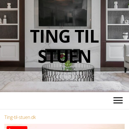
TING TIL
STUEN
Ting-til-stuen.dk