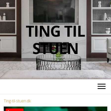
TING TIL
STUEN
Ting-til-stuen.dk