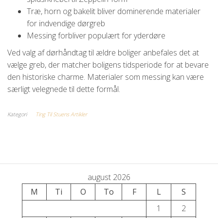
Træ, horn og bakelit bliver dominerende materialer
for indvendige dørgreb
Messing forbliver populært for yderdøre
Ved valg af dørhåndtag til ældre boliger anbefales det at
vælge greb, der matcher boligens tidsperiode for at bevare
den historiske charme. Materialer som messing kan være
særligt velegnede til dette formål.
Kategori
Ting Til Stuens Artikler
august 2026
M
Ti
O
To
F
L
S
1
2