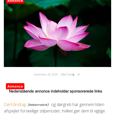
Annonce
november 28, 2024
Slået fra
Af
Annonce
Dørhåndtag
og dørgreb har gennem tiden
afspejlet forskellige stilperioder, hvilket gør dem til vigtige