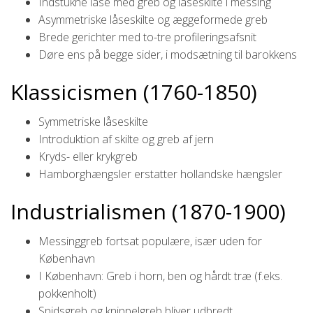
Indstukne låse med greb og låseskilte i messing
Asymmetriske låseskilte og æggeformede greb
Brede gerichter med to-tre profileringsafsnit
Døre ens på begge sider, i modsætning til barokkens
Klassicismen (1760-1850)
Symmetriske låseskilte
Introduktion af skilte og greb af jern
Kryds- eller krykgreb
Hamborghængsler erstatter hollandske hængsler
Industrialismen (1870-1900)
Messinggreb fortsat populære, især uden for
København
I København: Greb i horn, ben og hårdt træ (f.eks.
pokkenholt)
Spidsgreb og knippelgreb bliver udbredt