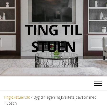
TING TIL
STUEN
Ting-til-stuen.dk
»
Byg din egen højkvalitets pavillon med
Hübsch