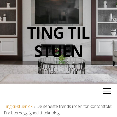
TING TIL
STUEN
Ting-til-stuen.dk
»
De seneste trends inden for kontorstole:
Fra bæredygtighed til teknologi