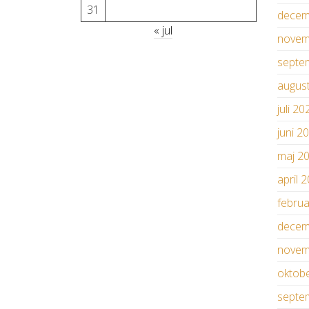
31
decem
« jul
novem
septe
augus
juli 20
juni 2
maj 2
april 
febru
decem
novem
oktob
septe