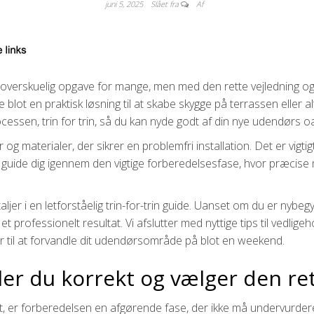
juni 5, 2025
Slået fra
Af
verskuelig opgave for mange, men med den rette vejledning og de
lot en praktisk løsning til at skabe skygge på terrassen eller alt
cessen, trin for trin, så du kan nyde godt af din nye udendørs o
er og materialer, der sikrer en problemfri installation. Det er vig
 guide dig igennem den vigtige forberedelsesfase, hvor præcise m
aljer i en letforståelig trin-for-trin guide. Uanset om du er nybe
t professionelt resultat. Vi afslutter med nyttige tips til vedlig
ar til at forvandle dit udendørsområde på blot en weekend.
er du korrekt og vælger den ret
, er forberedelsen en afgørende fase, der ikke må undervurderes