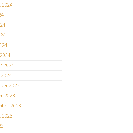
t 2024
24
024
024
2024
 2024
ar 2024
r 2024
ber 2023
er 2023
mber 2023
t 2023
23