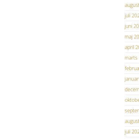
augus
juli 20
juni 2
maj 2
april 
marts
febru
janua
decem
oktob
septe
augus
juli 20