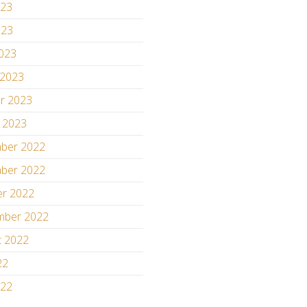
023
023
2023
 2023
ar 2023
r 2023
ber 2022
ber 2022
er 2022
mber 2022
t 2022
22
022