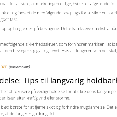
as for at sikre, at markeringen er lige, hvilket er afgørende for e
unkter og indsæt de medfølgende rawlplugs for at sikre en stær
 godt fast.
n op og hægte den på beslagene. Dette kan kræve en ekstra hånd,
de medfølgende sikkerhedsskruer, som forhindrer markisen i at lø
, at den bevæger sig glat og jævnt. Hvis alt fungerer som det skal,
 her
.
delse: Tips til langvarig holdba
tielt at fokusere på vedligeholdelse for at sikre dens langvarig
r, især efter kraftig vind eller storme.
ød børste for at fjerne skidt og forhindre mugdannelse. Det e
e, at de fungerer gnidningsfrit.