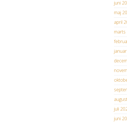
juni 2
maj 2
april 
marts
febru
janua
decem
novem
oktob
septe
augus
juli 20
juni 2