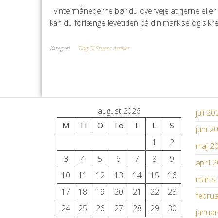
I vintermånederne bør du overveje at fjerne eller
kan du forlænge levetiden på din markise og sikre
Kategori
Ting Til Stuens Artikler
august 2026
juli 20
M
Ti
O
To
F
L
S
juni 2
1
2
maj 2
3
4
5
6
7
8
9
april 
10
11
12
13
14
15
16
marts
17
18
19
20
21
22
23
febru
24
25
26
27
28
29
30
janua