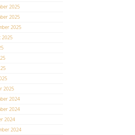
ber 2025
ber 2025
mber 2025
t 2025
25
025
025
2025
ar 2025
ber 2024
ber 2024
er 2024
mber 2024