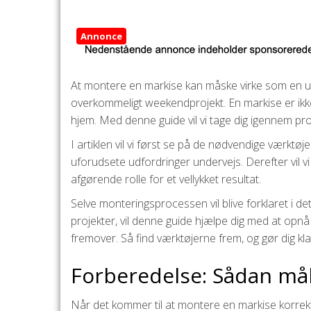
Annonce
At montere en markise kan måske virke som en uo
overkommeligt weekendprojekt. En markise er ikke b
hjem. Med denne guide vil vi tage dig igennem pro
I artiklen vil vi først se på de nødvendige værktøj
uforudsete udfordringer undervejs. Derefter vil vi
afgørende rolle for et vellykket resultat.
Selve monteringsprocessen vil blive forklaret i det
projekter, vil denne guide hjælpe dig med at opnå e
fremover. Så find værktøjerne frem, og gør dig kl
Forberedelse: Sådan mål
Når det kommer til at montere en markise korrekt