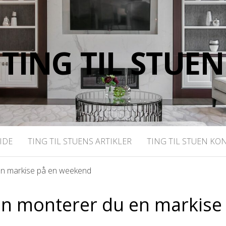
TING TIL STUEN
IDE
TING TIL STUENS ARTIKLER
TING TIL STUEN KO
en markise på en weekend
an monterer du en markis