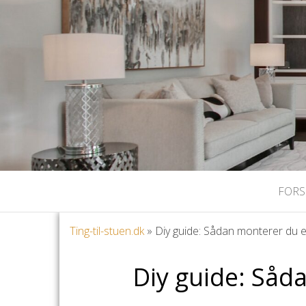
FORS
Ting-til-stuen.dk
»
Diy guide: Sådan monterer du 
Diy guide: Såd