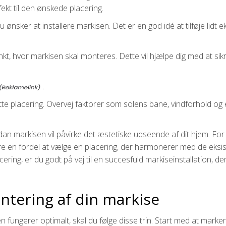
fekt til den ønskede placering.
nsker at installere markisen. Det er en god idé at tilføje lidt e
kt, hvor markisen skal monteres. Dette vil hjælpe dig med at sikre
.
te placering. Overvej faktorer som solens bane, vindforhold og 
dan markisen vil påvirke det æstetiske udseende af dit hjem. For 
 en fordel at vælge en placering, der harmonerer med de eksis
cering, er du godt på vej til en succesfuld markiseinstallation, 
ontering af din markise
en fungerer optimalt, skal du følge disse trin. Start med at ma