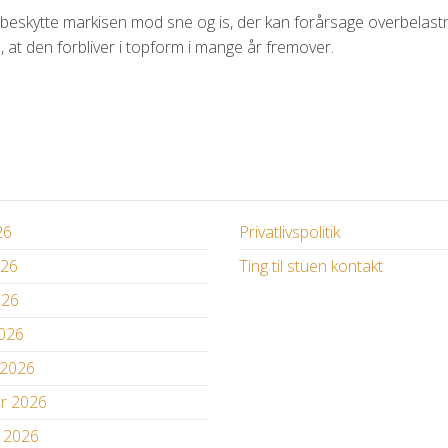
 beskytte markisen mod sne og is, der kan forårsage overbelastni
, at den forbliver i topform i mange år fremover.
26
Privatlivspolitik
026
Ting til stuen kontakt
026
2026
 2026
ar 2026
r 2026