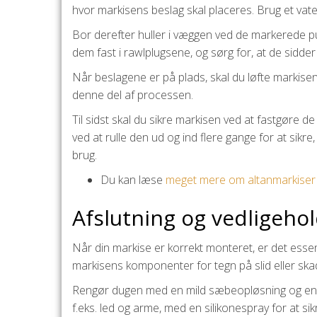
hvor markisens beslag skal placeres. Brug et vaterp
Bor derefter huller i væggen ved de markerede p
dem fast i rawlplugsene, og sørg for, at de sidder
Når beslagene er på plads, skal du løfte markise
denne del af processen.
Til sidst skal du sikre markisen ved at fastgøre 
ved at rulle den ud og ind flere gange for at sikre
brug.
Du kan læse
meget mere om altanmarkiser
Afslutning og vedligehol
Når din markise er korrekt monteret, er det essen
markisens komponenter for tegn på slid eller skade
Rengør dugen med en mild sæbeopløsning og en bl
f.eks. led og arme, med en silikonespray for at sikr