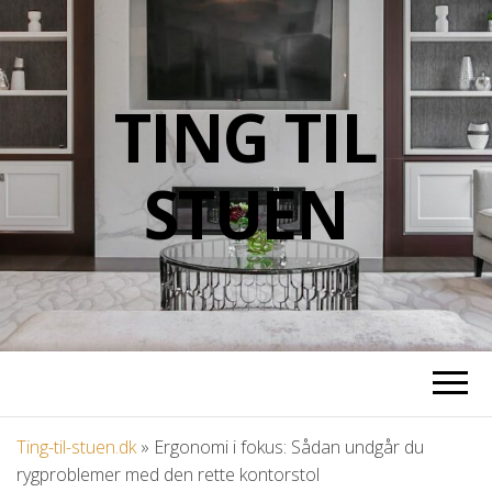
TING TIL
STUEN
Ting-til-stuen.dk
»
Ergonomi i fokus: Sådan undgår du
rygproblemer med den rette kontorstol