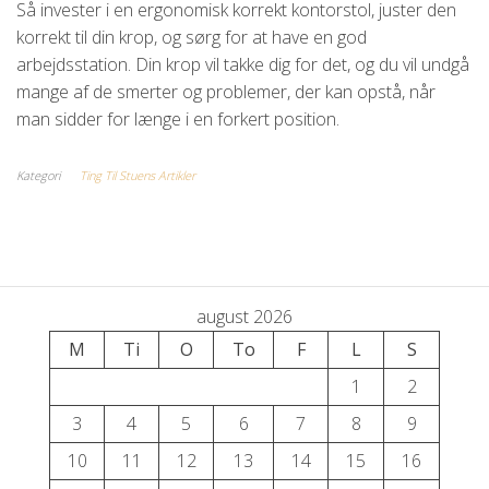
Så invester i en ergonomisk korrekt kontorstol, juster den
korrekt til din krop, og sørg for at have en god
arbejdsstation. Din krop vil takke dig for det, og du vil undgå
mange af de smerter og problemer, der kan opstå, når
man sidder for længe i en forkert position.
Kategori
Ting Til Stuens Artikler
august 2026
M
Ti
O
To
F
L
S
1
2
3
4
5
6
7
8
9
10
11
12
13
14
15
16