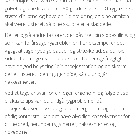
sædehøjde skal være sådan, at dine fødder hviler fladt på
gulvet, og dine knæ er i en 90-graders vinkel. Dit ryglæn skal
støtte din lænd og have en lille hældning, og dine armlæn
skal være justeret, så dine skuldre er afslappede.
Der er også andre faktorer, der påvirker din siddestilling, og
som kan forårsage rygproblemer. For eksempel er det
vigtigt at tage hyppige pauser og strække ud, så du ikke
sidder for længe i samme position. Det er også vigtigt at
have en god belysning i din arbejdsstation og en skærm,
der er justeret i den rigtige højde, så du undgår
nakkesmerter.
Ved at tage ansvar for din egen ergonomi og følge disse
praktiske tips kan du undgå rygproblemer på
arbejdspladsen. Hvis du ignorerer ergonomi og har en
dårlig kontorstol, kan det have alvorlige konsekvenser for
dit helbred, herunder rygsmerter, nakkesmerter og
hovedpine.