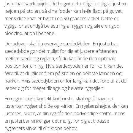
justerbar sædehøjde. Dette gør det muligt for dig at justere
højden på stolen, så dine fødder kan hvile fladt på gulvet,
mens dine knæ er bøjet i en 90 graders vinkel. Dette er
vigtigt for at undgå belastning af ryggen og sikre en god
blodcirkulation i benene.
Derudover skal du overveje sædedybden. En justerbar
sædedybde gør det muligt for dig at justere afstanden
mellem sæde og ryglæn, så du kan finde den optimale
position for din ryg. Hvis sædedybden er for kort, kan det
føre til, at du glider frem på stolen og belaste lænden og
nakken. Hvis sædedybden er for lang, kan det føre til, at du
læner dig for meget tilbage og belaste rygsøjlen.
En ergonomisk korrekt kontorstol skal også have en
justerbar ryglænshøjde og -vinkel. En ryglænshøjde, der kan
justeres, sikrer, at din ryg får den nødvendige støtte, mens
en justerbar vinkel gør det muligt for dig at tilpasse
ryglænets vinkel til din krops behov.