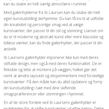
kan du skabe en helt særlig atmosfære i rummet.
Med gallerihylderne fra Ib Laursen kan du skabe din helt
egen kunstudstilling derhjemme. Du kan få lov til at udfolde
din kreativitet og personlige smag ved at vælge
kunstværker, der passer til din stil og stemning. Uanset om
du er til moderne og abstrakt kunst eller mere klassiske og
tidløse værker, kan du finde gallerihylder, der passer til din
æstetik.
Ib Laursens gallerihylder imponerer ikke kun med deres
stilfulde design, men også med deres funktionalitet. De er
fleksible og lette at montere på væggen, hvilket gør det
nemt at ændre layoutet og eksperimentere med forskellige
kunstværker. På den måde kan du altid opdatere og forny
din kunstudstilling i takt med dine skiftende
smagspræferencer eller stemningen i hjemmet.
En af de store fordele ved Ib Laursens gallerihylder er
muligheden for at skifte kunstværker ud efter behov. Dette