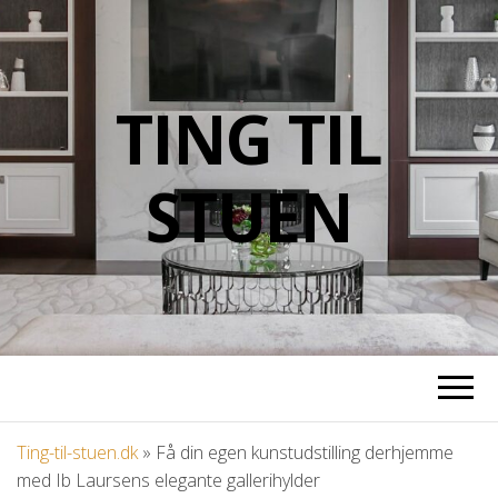
TING TIL
STUEN
Ting-til-stuen.dk
»
Få din egen kunstudstilling derhjemme
med Ib Laursens elegante gallerihylder