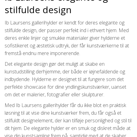
stilfulde design
Ib Laursens gallerihylder er kendt for deres elegante og
stilfulde design, der passer perfekt ind i ethvert hjem. Med
deres enkle linjer og smukke materialer giver hylderne et
sofistikeret og æstetisk udtryk, der får kunstværkerne til at
fremstå endnu mere imponerende.
Det elegante design gør det muligt at skabe en
kunstudstilling derhjemme, der både er iøjnefaldende og
indbydende. Hylderne er designet til at fungere som det
perfekte showcase for dine yndlingskunstværker, uanset
om det er malerier, fotografier eller skulpturer.
Med Ib Laursens gallerihylder får du ikke blot en praktisk
løsning til at vise dine kunstværker frem, du får også et
stilfuldt designelement, der kan tilføje personlighed og stil til
dit hjem. De elegante hylder er en smuk og diskret måde at
vise din kunstsamling frem på, samtidig med at de skaber