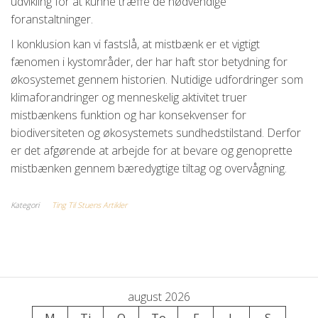
udvikling for at kunne træffe de nødvendige
foranstaltninger.
I konklusion kan vi fastslå, at mistbænk er et vigtigt
fænomen i kystområder, der har haft stor betydning for
økosystemet gennem historien. Nutidige udfordringer som
klimaforandringer og menneskelig aktivitet truer
mistbænkens funktion og har konsekvenser for
biodiversiteten og økosystemets sundhedstilstand. Derfor
er det afgørende at arbejde for at bevare og genoprette
mistbænken gennem bæredygtige tiltag og overvågning.
Kategori
Ting Til Stuens Artikler
august 2026