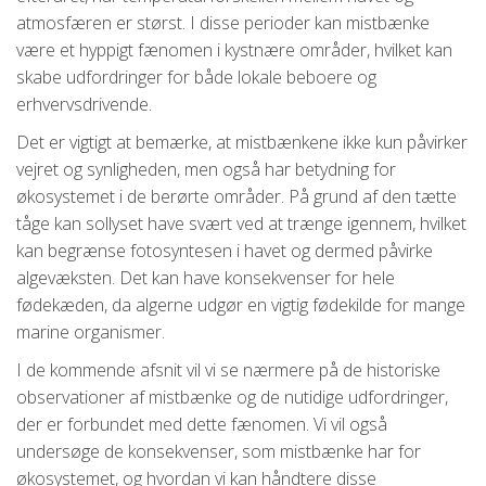
atmosfæren er størst. I disse perioder kan mistbænke
være et hyppigt fænomen i kystnære områder, hvilket kan
skabe udfordringer for både lokale beboere og
erhvervsdrivende.
Det er vigtigt at bemærke, at mistbænkene ikke kun påvirker
vejret og synligheden, men også har betydning for
økosystemet i de berørte områder. På grund af den tætte
tåge kan sollyset have svært ved at trænge igennem, hvilket
kan begrænse fotosyntesen i havet og dermed påvirke
algevæksten. Det kan have konsekvenser for hele
fødekæden, da algerne udgør en vigtig fødekilde for mange
marine organismer.
I de kommende afsnit vil vi se nærmere på de historiske
observationer af mistbænke og de nutidige udfordringer,
der er forbundet med dette fænomen. Vi vil også
undersøge de konsekvenser, som mistbænke har for
økosystemet, og hvordan vi kan håndtere disse