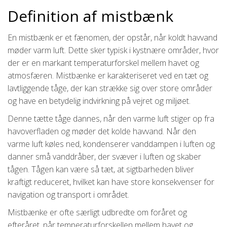
Definition af mistbænk
En mistbænk er et fænomen, der opstår, når koldt havvand
møder varm luft. Dette sker typisk i kystnære områder, hvor
der er en markant temperaturforskel mellem havet og
atmosfæren. Mistbænke er karakteriseret ved en tæt og
lavtliggende tåge, der kan strække sig over store områder
og have en betydelig indvirkning på vejret og miljøet.
Denne tætte tåge dannes, når den varme luft stiger op fra
havoverfladen og møder det kolde havvand. Når den
varme luft køles ned, kondenserer vanddampen i luften og
danner små vanddråber, der svæver i luften og skaber
tågen. Tågen kan være så tæt, at sigtbarheden bliver
kraftigt reduceret, hvilket kan have store konsekvenser for
navigation og transport i området.
Mistbænke er ofte særligt udbredte om foråret og
efteråret, når temperaturforskellen mellem havet og