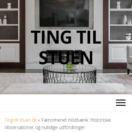
TING TIL
STUEN
Ting-til-stuen.dk
»
Fænomenet mistbænk: Historiske
observationer og nutidige udfordringer