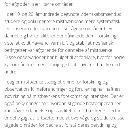
for afgrøder, især i tørre områder.
I det 19. og 20. århundrede begyndte videnskabsmænd at
studere og dokumentere mistbænkene mere systematisk.
De observerede, hvordan disse tågede områder blev
dannet, og hvilke faktorer der påvirkede dem. Forskning
viste, at koldt havvand, varm luft og stabil atmosfærisk
betingelser var afgørende for dannelse af mistbænke.
Disse observationer har hjulpet til at forklare, hvorfor nogle
kystområder er mere tilbøjelige til at have mistbænke end
andre.
I dag er mistbænke stadig et emne for forskning og
observation. Klimaforandringer og forurening har haft en
indvirkning på mistbænkens forekomst og intensitet. Der er
også bekymringer for, hvordan stigende havtemperaturer
kan påvirke dannelse og stabilitet af mistbænkene. Derfor
er det vigtigt at fortsætte med at overvåge og studere disse
tågede områder for bedre at forstå deres betydning og