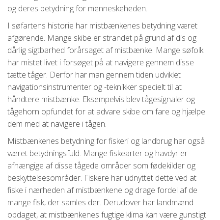
og deres betydning for menneskeheden.
I søfartens historie har mistbænkenes betydning været
afgørende. Mange skibe er strandet på grund af dis og
dårlig sigtbarhed forårsaget af mistbænke. Mange søfolk
har mistet livet i forsøget på at navigere gennem disse
tætte tåger. Derfor har man gennem tiden udviklet
navigationsinstrumenter og -teknikker specielt til at
håndtere mistbænke. Eksempelvis blev tågesignaler og
tågehorn opfundet for at advare skibe om fare og hjælpe
dem med at navigere i tågen.
Mistbænkenes betydning for fiskeri og landbrug har også
været betydningsfuld. Mange fiskearter og havdyr er
afhængige af disse tågede områder som fødekilder og
beskyttelsesområder. Fiskere har udnyttet dette ved at
fiske i nærheden af mistbænkene og drage fordel af de
mange fisk, der samles der. Derudover har landmænd
opdaget, at mistbænkenes fugtige klima kan være gunstigt