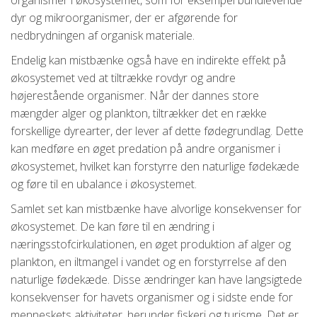
organismer i økosystemet, som for eksempel bundlevende
dyr og mikroorganismer, der er afgørende for
nedbrydningen af organisk materiale.
Endelig kan mistbænke også have en indirekte effekt på
økosystemet ved at tiltrække rovdyr og andre
højerestående organismer. Når der dannes store
mængder alger og plankton, tiltrækker det en række
forskellige dyrearter, der lever af dette fødegrundlag. Dette
kan medføre en øget predation på andre organismer i
økosystemet, hvilket kan forstyrre den naturlige fødekæde
og føre til en ubalance i økosystemet.
Samlet set kan mistbænke have alvorlige konsekvenser for
økosystemet. De kan føre til en ændring i
næringsstofcirkulationen, en øget produktion af alger og
plankton, en iltmangel i vandet og en forstyrrelse af den
naturlige fødekæde. Disse ændringer kan have langsigtede
konsekvenser for havets organismer og i sidste ende for
menneskets aktiviteter, herunder fiskeri og turisme. Det er