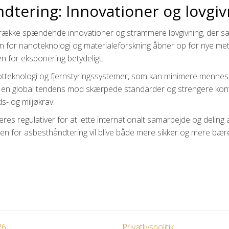
dtering: Innovationer og lovgiv
 række spændende innovationer og strammere lovgivning, der s
den for nanoteknologi og materialeforskning åbner op for nye met
en for eksponering betydeligt.
otteknologi og fjernstyringssystemer, som kan minimere mennesk
i en global tendens mod skærpede standarder og strengere kontr
- og miljøkrav.
s regulativer for at lette internationalt samarbejde og deling a
tiden for asbesthåndtering vil blive både mere sikker og mere bær
26
Privatlivspolitik