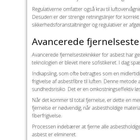
Regulativerne omfatter også krav til luftovervågn
Desuden er der strenge retningslinjer for korrekt
sikkerhedsforanstaltninger og regulativer er afgø
Avancerede fjernelsestekn
Avancerede fjernelsesteknikker for asbest har gen
teknologien er blevet mere sofistikeret. I dag sp
Indkapsling, som ofte betragtes som en midlertid
frigivelse af asbestfibre til luften. Denne metode
sundhedsrisiko. Det er en omkostningseffektiv løs
Når det kommer til total fjernelse, er dette en 
fjernelse er nødvendig, når asbestholdige material
fiberfrigivelse.
Processen indebærer at fjerne alle asbestholdige m
asbest er elimineret.