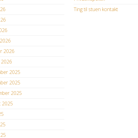
026
Ting til stuen kontakt
026
2026
 2026
ar 2026
r 2026
ber 2025
ber 2025
mber 2025
t 2025
25
025
025