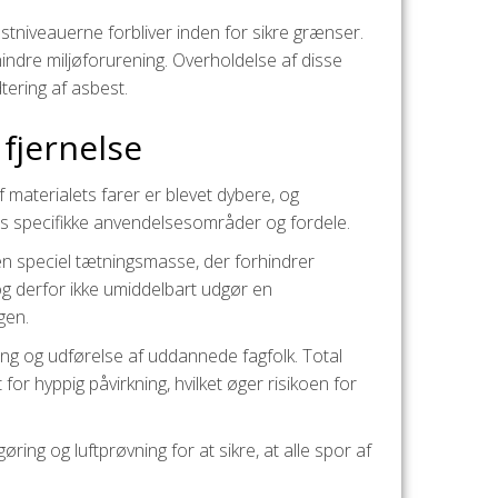
stniveauerne forbliver inden for sikre grænser.
hindre miljøforurening. Overholdelse af disse
tering af asbest.
 fjernelse
 materialets farer er blevet dybere, og
res specifikke anvendelsesområder og fordele.
en speciel tætningsmasse, der forhindrer
 og derfor ikke umiddelbart udgør en
gen.
ing og udførelse af uddannede fagfolk. Total
or hyppig påvirkning, hvilket øger risikoen for
ing og luftprøvning for at sikre, at alle spor af