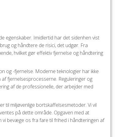
e egenskaber. Imidlertid har det sidenhen vist
brug og håndtere de risici, det udgør. Fra
de, hvilket gør effektiv fjernelse og håndtering
ion og -fjernelse. Moderne teknologier har ikke
en af fjernelsesprocesserne. Reguleringer og
ering af de professionelle, der arbejder med
til miljøvenlige bortskaffelsesmetoder. Vi vil
orventes på dette område. Opgaven med at
i bevæge os fra fare til frihed i håndteringen af