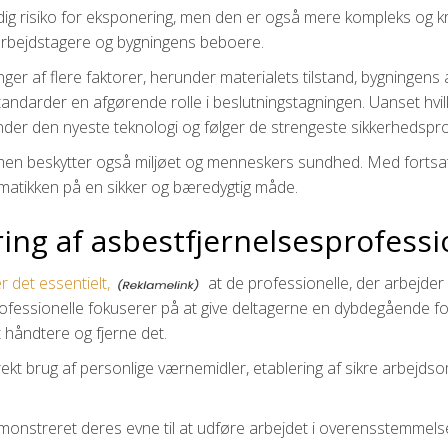
dig risiko for eksponering, men den er også mere kompleks og k
 arbejdstagere og bygningens beboere.
nger af flere faktorer, herunder materialets tilstand, bygningen
standarder en afgørende rolle i beslutningstagningen. Uanset hv
nder den nyeste teknologi og følger de strengeste sikkerhedspro
t, men beskytter også miljøet og menneskers sundhed. Med fortsa
lematikken på en sikker og bæredygtig måde.
ing af asbestfjernelsesprofessi
r det essentielt,
at de professionelle, der arbejde
ofessionelle fokuserer på at give deltagerne en dybdegående for
 håndtere og fjerne det.
t brug af personlige værnemidler, etablering af sikre arbejdso
 demonstreret deres evne til at udføre arbejdet i overensstemme