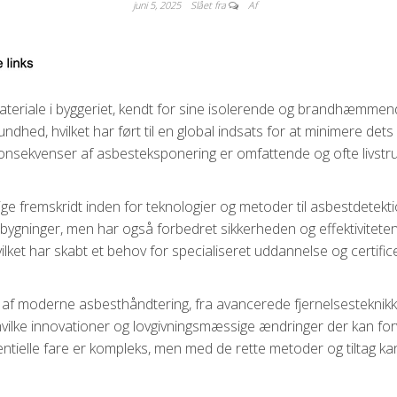
juni 5, 2025
Slået fra
Af
teriale i byggeriet, kendt for sine isolerende og brandhæmmend
dhed, hvilket har ført til en global indsats for at minimere dets 
sekvenser af asbesteksponering er omfattende og ofte livstruen
lige fremskridt inden for teknologier og metoder til asbestdetekt
dre bygninger, men har også forbedret sikkerheden og effektivitet
ilket har skabt et behov for specialiseret uddannelse og certific
 af moderne asbesthåndtering, fra avancerede fjernelsesteknikker 
hvilke innovationer og lovgivningsmæssige ændringer der kan f
ielle fare er kompleks, men med de rette metoder og tiltag kan v