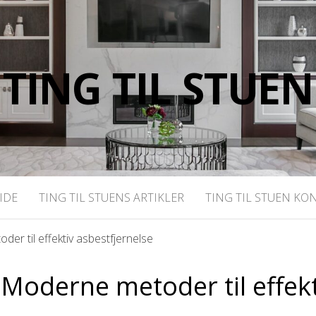
TING TIL STUEN
IDE
TING TIL STUENS ARTIKLER
TING TIL STUEN KO
oder til effektiv asbestfjernelse
d: Moderne metoder til effek