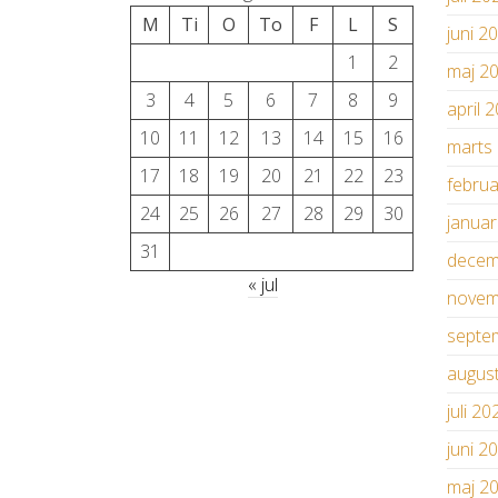
M
Ti
O
To
F
L
S
juni 2
1
2
maj 2
3
4
5
6
7
8
9
april 
10
11
12
13
14
15
16
marts
17
18
19
20
21
22
23
febru
24
25
26
27
28
29
30
janua
31
decem
« jul
novem
septe
augus
juli 20
juni 2
maj 2