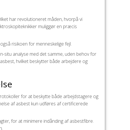
ilket har revolutioneret måden, hvorpå vi
ktroskopiteknikker muliggør en præcis
også risikoen for menneskelige fejl.
 in-situ analyse med det samme, uden behov for
f asbest, hvilket beskytter både arbejdere og
lse
 protokoller for at beskytte både arbejdstagere og
lse af asbest kun udføres af certificerede
ter, for at minimere indånding af asbestfibre.
n.