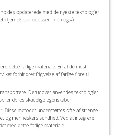
le holdes opdaterede med de nyeste teknologier
eret i fjernelsesprocessen, men også
ere dette farlige materiale. En af de mest
ket forhindrer frigivelse af farlige fibre til
 transportere. Derudover anvendes teknologier
iserer deres skadelige egenskaber.
er. Disse metoder understøttes ofte af strenge
ljøet og menneskers sundhed. Ved at integrere
et med dette farlige materiale.