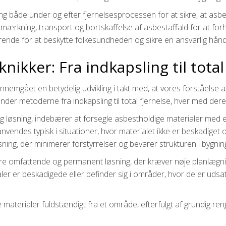
ing både under og efter fjernelsesprocessen for at sikre, at asbe
 mærkning, transport og bortskaffelse af asbestaffald for at for
rende for at beskytte folkesundheden og sikre en ansvarlig hånd
ikker: Fra indkapsling til total
nemgået en betydelig udvikling i takt med, at vores forståelse af
ænder metoderne fra indkapsling til total fjernelse, hver med de
ig løsning, indebærer at forsegle asbestholdige materialer med 
 anvendes typisk i situationer, hvor materialet ikke er beskadiget
ning, der minimerer forstyrrelser og bevarer strukturen i bygnin
mere omfattende og permanent løsning, der kræver nøje planlægn
er er beskadigede eller befinder sig i områder, hvor de er udsat f
aterialer fuldstændigt fra et område, efterfulgt af grundig rengør