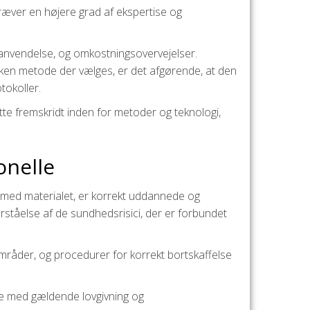
ræver en højere grad af ekspertise og
s anvendelse, og omkostningsovervejelser.
ilken metode der vælges, er det afgørende, at den
tokoller.
tte fremskridt inden for metoder og teknologi,
onelle
r med materialet, er korrekt uddannede og
ståelse af de sundhedsrisici, der er forbundet
mråder, og procedurer for korrekt bortskaffelse
lse med gældende lovgivning og