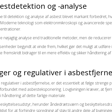
estdetektion og -analyse
e til detektion og analyse af asbest blevet markant forbedret, hv
le. Moderne teknologi som elektronmikroskopi og avancerede spe
centrationer.
e nøjagtig analyse end traditionelle metoder, men de reducerer 
nheder begyndt at vinde frem, hvilket gør det muligt at udføre
ke fremskridt bidrager til en mere effektiv og sikker håndtering a
er og regulativer i asbestfjerne
egulativer i asbestfjernelse, er det essentielt at følge strenge
orbundet med asbesteksponering. Lovgivningen kræver, at fjerne
håndtering af dette farlige materiale.
beskyttelsesudstyr, herunder åndedrætsværn og beskyttelsesdrag
vt for at forhindre spredning af støv til andre dele af bygninge