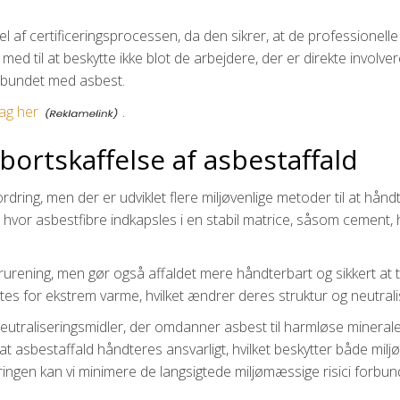
l af certificeringsprocessen, da den sikrer, at de professionel
ed til at beskytte ikke blot de arbejdere, der er direkte involv
orbundet med asbest.
ag her
.
bortskaffelse af asbestaffald
ring, men der er udviklet flere miljøvenlige metoder til at håndt
 hvor asbestfibre indkapsles i en stabil matrice, såsom cement, hvil
rurening, men gør også affaldet mere håndterbart og sikkert at
tes for ekstrem varme, hvilket ændrer deres struktur og neutral
neutraliseringsmidler, der omdanner asbest til harmløse mineral
 at asbestaffald håndteres ansvarligt, hvilket beskytter både mi
ingen kan vi minimere de langsigtede miljømæssige risici forbund