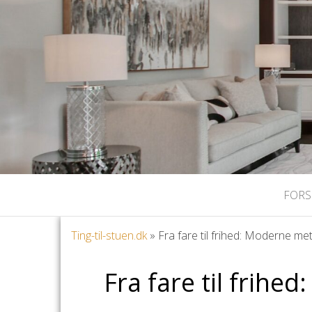
FORS
Ting-til-stuen.dk
»
Fra fare til frihed: Moderne met
Fra fare til frihe