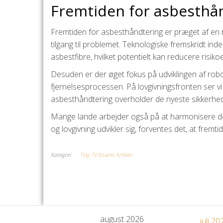
Fremtiden for asbesthån
Fremtiden for asbesthåndtering er præget af en
tilgang til problemet. Teknologiske fremskridt in
asbestfibre, hvilket potentielt kan reducere risiko
Desuden er der øget fokus på udviklingen af rob
fjernelsesprocessen. På lovgivningsfronten ser v
asbesthåndtering overholder de nyeste sikkerheds
Mange lande arbejder også på at harmonisere dere
og lovgivning udvikler sig, forventes det, at frem
Kategori
Ting Til Stuens Artikler
august 2026
juli 20