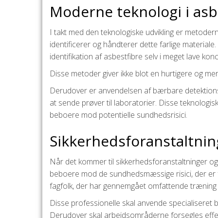
Moderne teknologi i asb
I takt med den teknologiske udvikling er metodern
identificerer og håndterer dette farlige materia
identifikation af asbestfibre selv i meget lave kon
Disse metoder giver ikke blot en hurtigere og mer
Derudover er anvendelsen af bærbare detektionse
at sende prøver til laboratorier. Disse teknologis
beboere mod potentielle sundhedsrisici.
Sikkerhedsforanstaltning
Når det kommer til sikkerhedsforanstaltninger og r
beboere mod de sundhedsmæssige risici, der er f
fagfolk, der har gennemgået omfattende træning i 
Disse professionelle skal anvende specialiseret 
Derudover skal arbejdsområderne forsegles effekti