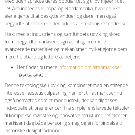
Med tiden spredte deres popularitet sig til bymiljøer i det
19. århundredes Europa og Nordamerika, hvor de ikke
alene tjente til at beskytte vinduer og døre, men også
begyndte at reflektere den tidens arkitektoniske tendenser.
I takt med at industriens og samfundets udvikling skred
frem, begyndte markisedesign at integrere mere
avancerede materialer og mekanismer, hvilket gjorde dem
mere holdbare og lettere at betjene.
Her finder du mere
information om altanmarkiser
.
Denne teknologiske udvikling, kombineret med en stigende
interesse i æstetisk tilpasning, har ført til, at markiser nu
også betragtes som et modeudtryk, der kan tilpasses
individuelle stilpræferencer. Fra simple, ensfarvede tekstiler
til komplekse mønstre og innovative strukturer, reflekterer
markiser i dag både personlig smag og en forbindelse til
historiske designtraditioner.