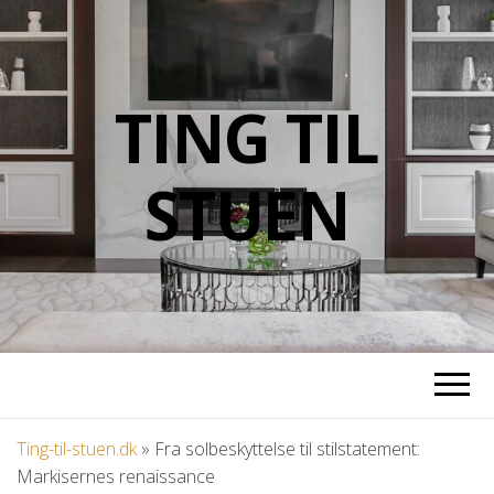
TING TIL
STUEN
Ting-til-stuen.dk
»
Fra solbeskyttelse til stilstatement:
Markisernes renaissance