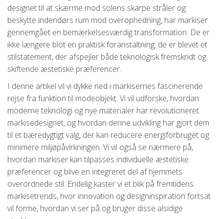
designet til at skærme mod solens skarpe stråler og
beskytte indendørs rum mod overophedning, har markiser
gennemgået en bemærkelsesværdig transformation. De er
ikke længere blot en praktisk foranstaltning; de er blevet et
stilstatement, der afspejler både teknologisk fremskridt og
skiftende æstetiske præferencer.
I denne artikel vil vi dykke ned i markisernes fascinerende
rejse fra funktion til modeobjekt. Vi vil udforske, hvordan
moderne teknologi og nye materialer har revolutioneret
markisedesignet, og hvordan denne udvikling har gjort dem
til et bæredygtigt valg, der kan reducere energiforbruget og
minimere miljøpåvirkningen. Vi vil også se nærmere på,
hvordan markiser kan tilpasses individuelle æstetiske
præferencer og blive en integreret del af hjemmets
overordnede stil. Endelig kaster vi et blik på fremtidens
markisetrends, hvor innovation og designinspiration fortsat
vil forme, hvordan vi ser på og bruger disse alsidige