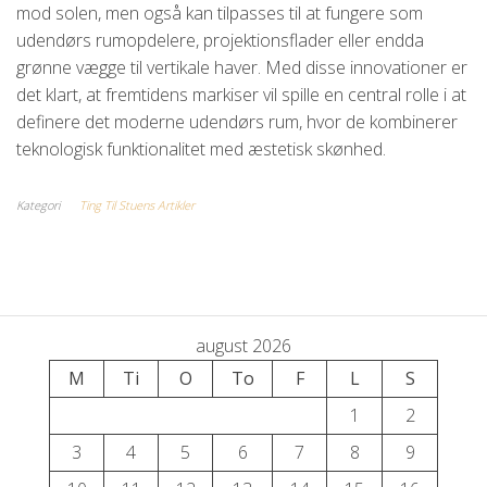
mod solen, men også kan tilpasses til at fungere som
udendørs rumopdelere, projektionsflader eller endda
grønne vægge til vertikale haver. Med disse innovationer er
det klart, at fremtidens markiser vil spille en central rolle i at
definere det moderne udendørs rum, hvor de kombinerer
teknologisk funktionalitet med æstetisk skønhed.
Kategori
Ting Til Stuens Artikler
august 2026
M
Ti
O
To
F
L
S
1
2
3
4
5
6
7
8
9