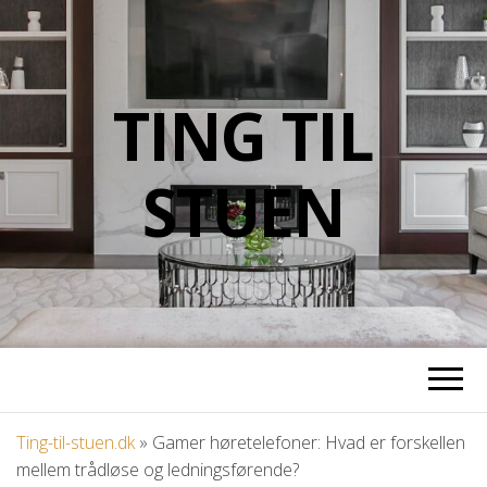
TING TIL
STUEN
Ting-til-stuen.dk
»
Gamer høretelefoner: Hvad er forskellen
mellem trådløse og ledningsførende?