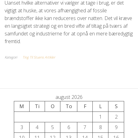
Uanset hvilke alternativer vi vælger at tage i brug, er det
vigtigt at huske, at vores afhængighed af fossile
brændstoffer ikke kan reduceres over natten. Det vil kræve
en langsigtet strategi og en bred vifte af tiltag på tværs af
samfundet og industrierne for at opnå en mere bæredygtig
fremtid.
Kategori
Ting Til Stuens Artikler
august 2026
M
Ti
O
To
F
L
S
1
2
3
4
5
6
7
8
9
10
11
12
13
14
15
16