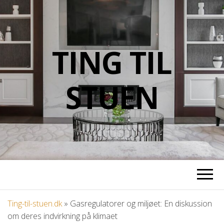
TING TIL
STUEN
Ting-til-stuen.dk
»
Gasregulatorer og miljøet: En diskussion
om deres indvirkning på klimaet