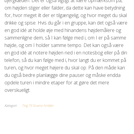
bjergkæden. Det er også vigtigt at være opmærksom på,
om højden stiger eller falder, da dette kan have betydning
for, hvor meget ilt der er tilgængelig, og hvor meget du skal
drikke og spise. Hvis du går i en gruppe, kan det også være
en god idé at holde øje med hinandens højdemålere og
sammenligne dem, så I kan følge med i, om I er på samme
højde, og om I holder samme tempo. Det kan også være
en god idé at notere højden ned i en notesbog eller på din
telefon, så du kan følge med i, hvor langt du er kommet på
turen, og hvor meget højere du skal op. På den måde kan
du også bedre planlægge dine pauser og måske endda
opdele turen i mindre etaper for at gøre det mere
overskueligt.
Kategori
Ting Til Stuens Artikler