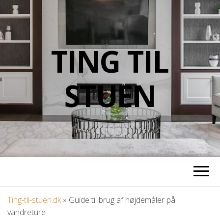
TING TIL
STUEN
Ting-til-stuen.dk
»
Guide til brug af højdemåler på
vandreture