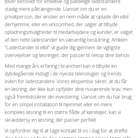
bliver behovet for effektive og pålidelige ladestandere
stadig mere påtrængende. Uanset om du er en
privatperson, der ønsker en nem måde at oplade din elbil
derhjemme, eller en virksomhed, der søger at tilbyde
opladningsmuligheder til medarbejdere og kunder, er valget
af den rette ladestander en væsentlig beslutning. Artiklen
“Ladestander til elbil” vil guide dig igennem de vigtigste
overvejelser og løsninger, der passer til netop dine behov.
Med mange års erfaring i branchen kan vi tilbyde en
dybdegående indsigt i de nyeste teknologier og trends
inden for ladestandere. Vores ekspertise sikrer, at du får
en løsning, der ikke kun opfylder dine nuværende krav, men
også fremtidssikrer din investering. Uanset om du har brug
for en simpel installation til hjemmet eller en mere
kompleks løsning til en større flåde af køretøjer, kan vi
skræddersy en løsning, der passer perfekt.
Vi opfordrer dig til at tage kontakt til os i dag for at drøfte