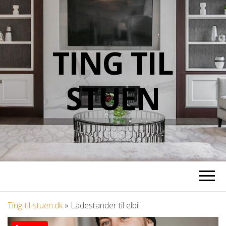
TING TIL
STUEN
Ting-til-stuen.dk
»
Ladestander til elbil