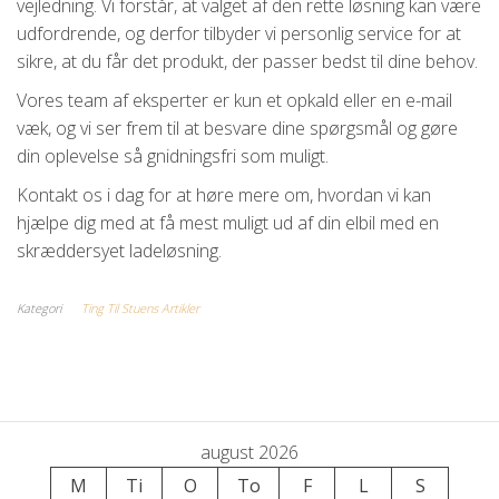
vejledning. Vi forstår, at valget af den rette løsning kan være
udfordrende, og derfor tilbyder vi personlig service for at
sikre, at du får det produkt, der passer bedst til dine behov.
Vores team af eksperter er kun et opkald eller en e-mail
væk, og vi ser frem til at besvare dine spørgsmål og gøre
din oplevelse så gnidningsfri som muligt.
Kontakt os i dag for at høre mere om, hvordan vi kan
hjælpe dig med at få mest muligt ud af din elbil med en
skræddersyet ladeløsning.
Kategori
Ting Til Stuens Artikler
august 2026
M
Ti
O
To
F
L
S