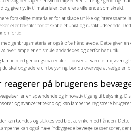
å et valg der tager hensyn til miljøet. Ved at bruge genbrugsmate
g give nyt liv til materialer, der ellers ville ende som skrald.
re forskellige materialer for at skabe unikke og interessante 
r eller tekstiler for at skabe et unikt og rustikt udseende. Dett
r en fortid.
med genbrugsmaterialer også ofte håndlavede. Dette giver en eks
, at hver lampe er en smule anderledes og derfor helt unik.
lampe med genbrugsmaterialer. Udover at være et miljøvenligt va
ng du skal opgradere din belysning, bør du overveje at vælge e
er reagerer på brugerens bevæg
ægelser, er en spændende og innovativ tilgang til belysning. Dis
sensorer og avanceret teknologi kan lamperne registrere bruger
, der kan tændes og slukkes ved blot at vinke med hånden. Dette
p. Lamperne kan også have indbyggede bevægelsessensorer, der 