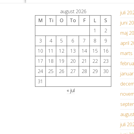
august 2026
juli 20
M
Ti
O
To
F
L
S
juni 2
1
2
maj 2
3
4
5
6
7
8
9
april 
10
11
12
13
14
15
16
marts
17
18
19
20
21
22
23
febru
24
25
26
27
28
29
30
janua
31
decem
« jul
novem
septe
augus
juli 20