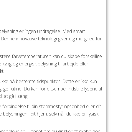
 belysning er ingen undtagelse. Med smart
. Denne innovative teknologi giver dig mulighed for
stere farvetemperaturen kan du skabe forskellige
ølig og energisk belysning til arbejde eller
kt.
kke på bestemte tidspunkter. Dette er ikke kun
ige rutine. Du kan for eksempel indstille lysene til
l at gå i seng.
orbindelse til din stemmestyringsenhed eller dit
lysningen i dit hjem, selv når du ikke er fysisk
ingsoplevelse. Uanset om du ønsker at skabe den