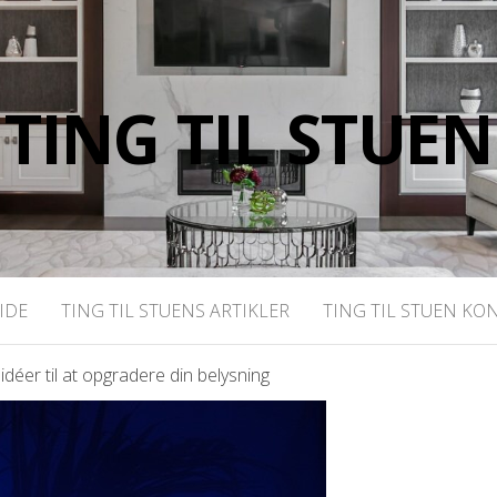
TING TIL STUEN
IDE
TING TIL STUENS ARTIKLER
TING TIL STUEN KO
déer til at opgradere din belysning