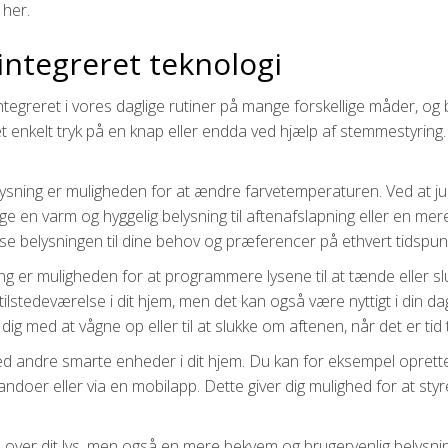
her.
integreret teknologi
tegreret i vores daglige rutiner på mange forskellige måder, og
et enkelt tryk på en knap eller endda ved hjælp af stemmestyring
ysning er muligheden for at ændre farvetemperaturen. Ved at ju
en varm og hyggelig belysning til aftenafslapning eller en mere k
se belysningen til dine behov og præferencer på ethvert tidspun
er muligheden for at programmere lysene til at tænde eller slu
tilstedeværelse i dit hjem, men det kan også være nyttigt i din dagl
med at vågne op eller til at slukke om aftenen, når det er tid ti
andre smarte enheder i dit hjem. Du kan for eksempel oprette f
 eller via en mobilapp. Dette giver dig mulighed for at styre be
l over dit lys, men også en mere bekvem og brugervenlig belysn