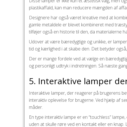
Disse lamper er ikke kun et æstetisk valg, men ogs
plastikaffald, kan man reducere mængden af affald o
Designere har også været kreative med at kombine
gamle metaldele er blevet kombineret med træstykke
tilføjer også en historie til den, da materialerne ha
Udover at være bæredygtige og unikke, er lamper 
tid og kærlighed i at skabe den. Det betyder også
Der er mange fordele ved at vælge en bæredygtig 
og personligt udtryk i indretningen. Så næste ga
5. Interaktive lamper d
Interaktive lamper, der reagerer på brugerens bev
interaktiv oplevelse for brugerne. Ved hjælp af 
måder.
En type interaktiv lampe er en “touchless” lampe
uden at skulle røre ved en kontakt eller en kna