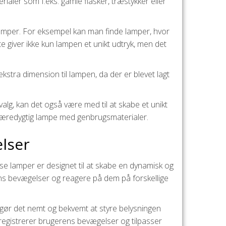
rialer som f.eks. gamle flasker, træstykker eller
lamper. For eksempel kan man finde lamper, hvor
e giver ikke kun lampen et unikt udtryk, men det
tra dimension til lampen, da der er blevet lagt
lg, kan det også være med til at skabe et unikt
n bæredygtig lampe med genbrugsmaterialer.
elser
se lamper er designet til at skabe en dynamisk og
ens bevægelser og reagere på dem på forskellige
 gør det nemt og bekvemt at styre belysningen
registrerer brugerens bevægelser og tilpasser