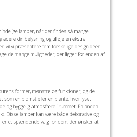
lmindelige lamper, når der findes så mange
adere din belysning og tilføje en ekstra
r, vil vi præsentere fem forskellige designidéer,
pdage de mange muligheder, der ligger for enden af
aturens former, mønstre og funktioner, og de
et som en blomst eller en plante, hvor lyset
ende og hyggelig atmosfære i rummet. En anden
effekt. Disse lamper kan være både dekorative og
mper er et spændende valg for dem, der ønsker at