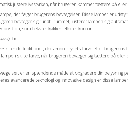
atisk justere lysstyrken, når brugeren kommer tættere på eller
” lampe, der følger brugerens bevægelser. Disse lamper er uds
rugeren bevæger sig rundt i rummet, justerer lampen sig automati
r position, som f.eks. et køkken eller et kontor.
her.
eskiftende funktioner, der ændrer lysets farve efter brugerens
ampen skifte farve, når brugeren bevæger sig tættere på eller b
bevægelser, er en spændende måde at opgradere din belysning p
d deres avancerede teknologi og innovative design er disse lam