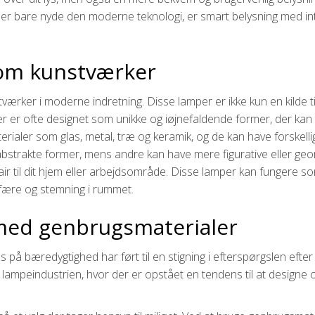
r bare nyde den moderne teknologi, er smart belysning med integr
som kunstværker
ærker i moderne indretning. Disse lamper er ikke kun en kilde til
mper er ofte designet som unikke og iøjnefaldende former, der 
aterialer som glas, metal, træ og keramik, og de kan have forskell
 abstrakte former, mens andre kan have mere figurative eller geom
lair til dit hjem eller arbejdsområde. Disse lamper kan fungere so
sfære og stemning i rummet.
med genbrugsmaterialer
 på bæredygtighed har ført til en stigning i efterspørgslen efter 
 lampeindustrien, hvor der er opstået en tendens til at design