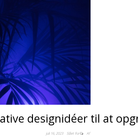
tive designidéer til at opg
juli 16, 2023
Slået fra
Af