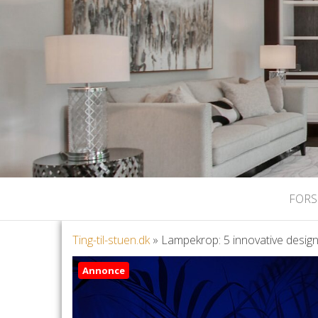
FORS
Ting-til-stuen.dk
»
Lampekrop: 5 innovative designi
Annonce