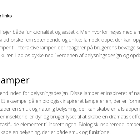
 tilføjer både funktionalitet og æstetik. Men hvorfor nøjes med a
il vi udforske fem spændende og unikke lampekroppe, der kan opgr
lamper til interaktive lamper, der reagerer på brugerens bevægelse
pektakulær. Lad os dykke ned i verdenen af belysningsdesign og o
 lamper
nd inden for belysningsdesign. Disse lamper er inspireret af n
 Et eksempel på en biologisk inspireret lampe er en, der er form
kaber en smuk og naturlig belysning, der kan skabe en afslapp
gner insekter eller dyr og bruger lyset til at skabe en dramatisk 
 fantasifulde elementer til indretningen. Biologisk inspirerede la
g skabe en belysning, der er både smuk og funktionel.