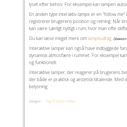
lyset efter behov. For eksempel kan lampen autom
En anden type interaktiv lampe er en “follow me
registrerer brugerens position og retning. Når b
kan være særligt nyttigt i rum, hvor man ofte skifte
Du kan læse meget mere om
lampeudtag
Interaktive lamper kan også have indbyggede farv
dynamisk atmosfære i rummet. For eksempel kan l
og funktionelt.
Interaktive lamper, der reagerer på brugerens 
der både er praktisk og æstetisk tiltalende. Me
belysning.
Kategori
Ting Til Stuens Artikler