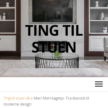
TING TIL
STUEN
Ting-til-stuen.dk
»
Meri Meri-kagelys: Fra klassisk til
moderne design