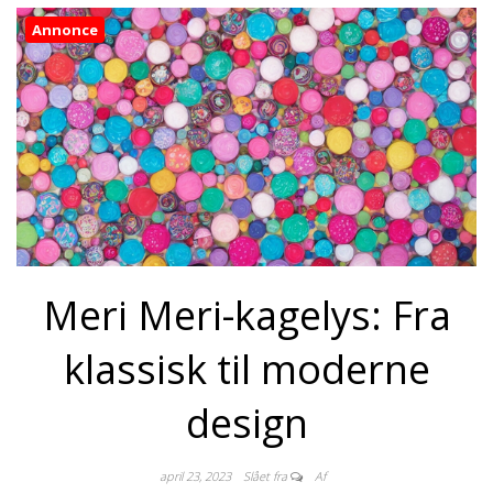
Annonce
Meri Meri-kagelys: Fra
klassisk til moderne
design
april 23, 2023
Slået fra
Af