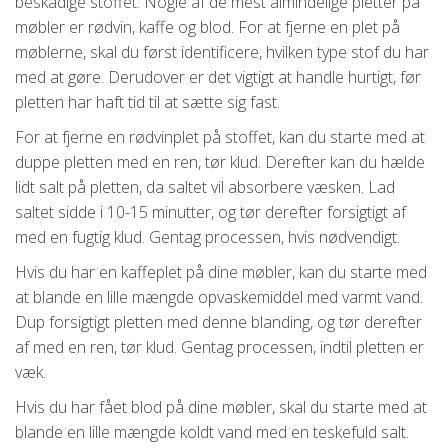
beskadige stoffet. Nogle af de mest almindelige pletter på
møbler er rødvin, kaffe og blod. For at fjerne en plet på
møblerne, skal du først identificere, hvilken type stof du har
med at gøre. Derudover er det vigtigt at handle hurtigt, før
pletten har haft tid til at sætte sig fast.
For at fjerne en rødvinplet på stoffet, kan du starte med at
duppe pletten med en ren, tør klud. Derefter kan du hælde
lidt salt på pletten, da saltet vil absorbere væsken. Lad
saltet sidde i 10-15 minutter, og tør derefter forsigtigt af
med en fugtig klud. Gentag processen, hvis nødvendigt.
Hvis du har en kaffeplet på dine møbler, kan du starte med
at blande en lille mængde opvaskemiddel med varmt vand.
Dup forsigtigt pletten med denne blanding, og tør derefter
af med en ren, tør klud. Gentag processen, indtil pletten er
væk.
Hvis du har fået blod på dine møbler, skal du starte med at
blande en lille mængde koldt vand med en teskefuld salt.