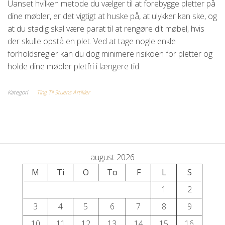
Uanset hvilken metode du vælger til at forebygge pletter på
dine møbler, er det vigtigt at huske på, at ulykker kan ske, og
at du stadig skal være parat til at rengøre dit møbel, hvis
der skulle opstå en plet. Ved at tage nogle enkle
forholdsregler kan du dog minimere risikoen for pletter og
holde dine møbler pletfri i længere tid.
Kategori
Ting Til Stuens Artikler
august 2026
M
Ti
O
To
F
L
S
1
2
3
4
5
6
7
8
9
10
11
12
13
14
15
16