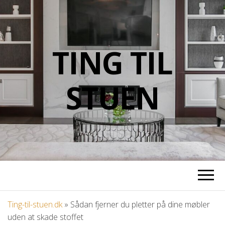
TING TIL
STUEN
Ting-til-stuen.dk
»
Sådan fjerner du pletter på dine møbler
uden at skade stoffet