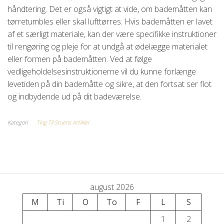
håndtering. Det er også vigtigt at vide, om bademåtten kan
tørretumbles eller skal lufttørres. Hvis bademåtten er lavet
af et særligt materiale, kan der være specifikke instruktioner
til rengøring og pleje for at undgå at ødelægge materialet
eller formen på bademåtten. Ved at følge
vedligeholdelsesinstruktionerne vil du kunne forlænge
levetiden på din bademåtte og sikre, at den fortsat ser flot
og indbydende ud på dit badeværelse.
Kategori
Ting Til Stuens Artikler
august 2026
M
Ti
O
To
F
L
S
1
2