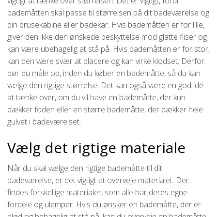
vigtigt at tænke over størrelsen. Det er vigtigt, fordi
bademåtten skal passe til størrelsen på dit badeværelse og
din brusekabine eller badekar. Hvis bademåtten er for lille,
giver den ikke den ønskede beskyttelse mod glatte fliser og
kan være ubehagelig at stå på. Hvis bademåtten er for stor,
kan den være svær at placere og kan virke klodset. Derfor
bør du måle op, inden du køber en bademåtte, så du kan
vælge den rigtige størrelse. Det kan også være en god idé
at tænke over, om du vil have en bademåtte, der kun
dækker foden eller en større bademåtte, der dækker hele
gulvet i badeværelset.
Vælg det rigtige materiale
Når du skal vælge den rigtige bademåtte til dit
badeværelse, er det vigtigt at overveje materialet. Der
findes forskellige materialer, som alle har deres egne
fordele og ulemper. Hvis du ønsker en bademåtte, der er
blød og behagelig at stå på, kan du overveje en bademåtte