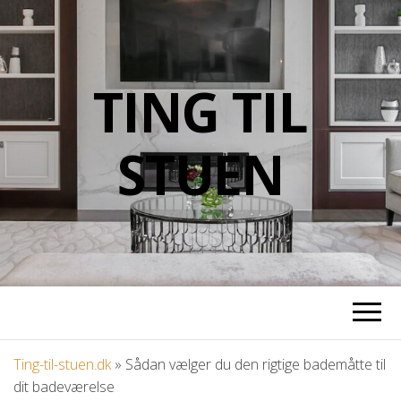
TING TIL
STUEN
Ting-til-stuen.dk
»
Sådan vælger du den rigtige bademåtte til
dit badeværelse