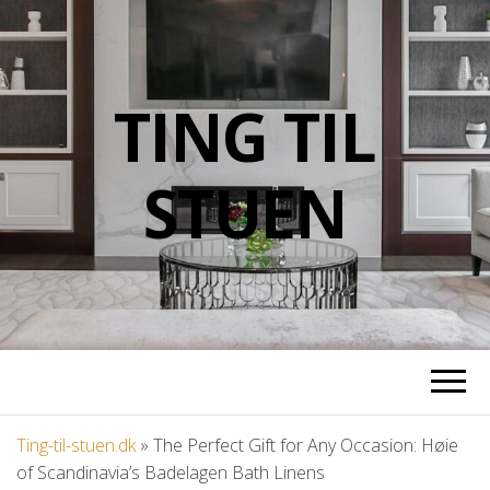
TING TIL
STUEN
Ting-til-stuen.dk
»
The Perfect Gift for Any Occasion: Høie
of Scandinavia’s Badelagen Bath Linens