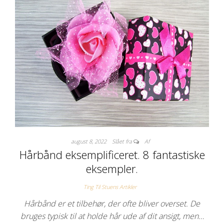
august 8, 2022
Slået fra
Af
Hårbånd eksemplificeret. 8 fantastiske
eksempler.
Ting Til Stuens Artikler
Hårbånd er et tilbehør, der ofte bliver overset. De
bruges typisk til at holde hår ude af dit ansigt, men…