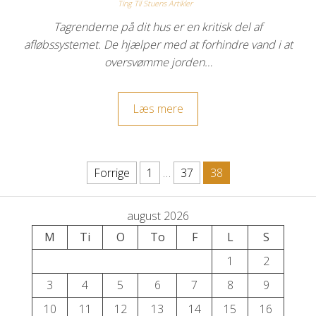
Ting Til Stuens Artikler
Tagrenderne på dit hus er en kritisk del af
afløbssystemet. De hjælper med at forhindre vand i at
oversvømme jorden…
Læs mere
Indlægsinddeling
Forrige
1
…
37
38
august 2026
M
Ti
O
To
F
L
S
1
2
3
4
5
6
7
8
9
10
11
12
13
14
15
16