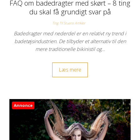
FAQ om badedragter med skørt – 8 ting
du skal få grundigt svar på
Ting Til Stuens Artikler
Badedragter med nederdel er en relativt ny trend i
badetøjsindustrien. De tilbyder et alternativ til den
mere traditionelle bikinistil og…
Læs mere
Annonce