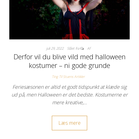
juli 29, 2022
Slået fra
Af
Derfor vil du blive vild med halloween
kostumer – ni gode grunde
Ting Til Stuens Artikler
Feriesæsonen er altid et godt tidspunkt at klæde sig
ud på, men Halloween er det bedste. Kostumerne er
mere kreative,…
Læs mere